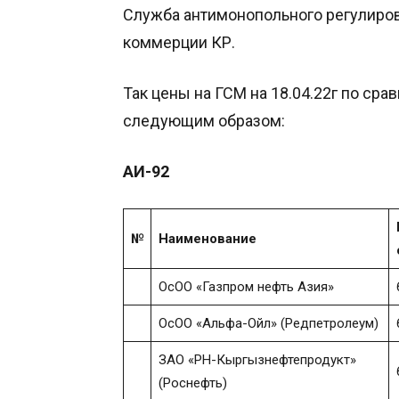
Служба антимонопольного регулиров
коммерции КР.
Так цены на ГСМ на 18.04.22г по сра
следующим образом:
АИ-92
№
Наименование
ОсОО «Газпром нефть Азия»
ОсОО «Альфа-Ойл» (Редпетролеум)
ЗАО «РН-Кыргызнефтепродукт»
(Роснефть)