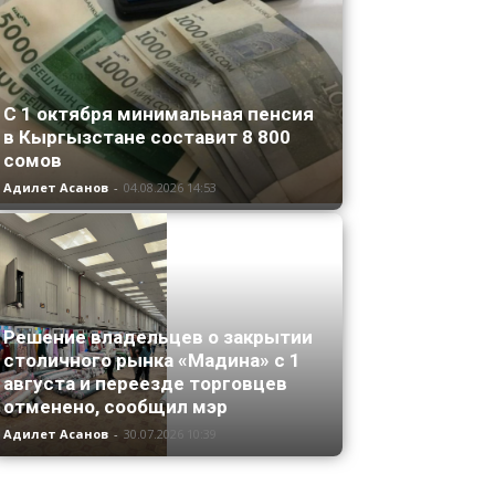
С 1 октября минимальная пенсия
в Кыргызстане составит 8 800
сомов
Адилет Асанов
-
04.08.2026 14:53
Решение владельцев о закрытии
столичного рынка «Мадина» с 1
августа и переезде торговцев
отменено, сообщил мэр
Адилет Асанов
-
30.07.2026 10:39