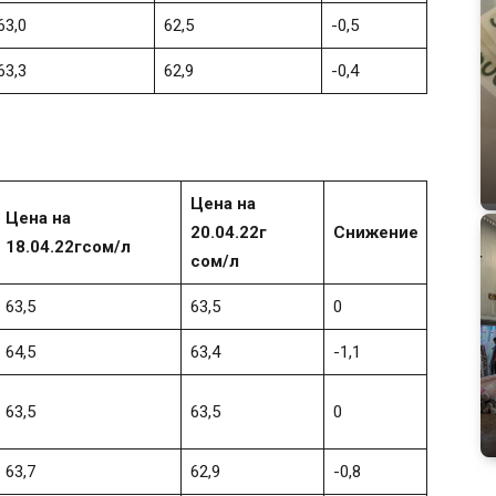
63,0
62,5
-0,5
63,3
62,9
-0,4
Цена на
Цена на
20.04.22г
Снижение
18.04.22г
сом/л
сом/л
63,5
63,5
0
64,5
63,4
-1,1
63,5
63,5
0
63,7
62,9
-0,8