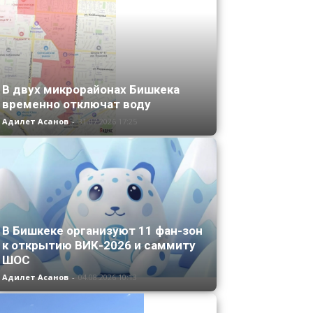
В двух микрорайонах Бишкека
временно отключат воду
Адилет Асанов
-
31.07.2026 17:25
В Бишкеке организуют 11 фан-зон
к открытию ВИК-2026 и саммиту
ШОС
Адилет Асанов
-
04.08.2026 10:13