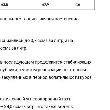
63,5
62,9
-0,6
дизельного топлива начали постепенно
снизились до 0,7 сома за литр, а на
сома за литр.
о в последующем продолжится стабилизация
публики, с учетом реализации со стороны
 закупленных в период волатильности курса
а сжиженный углеводородный газ в
– 34,0 сома/литр, что также ведет к