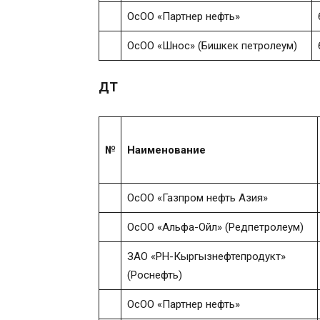
ОсОО «Партнер нефть»
ОсОО «Шнос» (Бишкек петролеум)
ДТ
№
Наименование
ОсОО «Газпром нефть Азия»
ОсОО «Альфа-Ойл» (Редпетролеум)
ЗАО «РН-Кыргызнефтепродукт»
(Роснефть)
ОсОО «Партнер нефть»