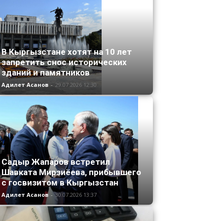
В Кыргызстане хотят на 10 лет
запретить снос исторических
зданий и памятников
Адилет Асанов
-
29.07.2026 12:30
Садыр Жапаров встретил
Шавката Мирзиёева, прибывшего
с госвизитом в Кыргызстан
Адилет Асанов
-
30.07.2026 13:37