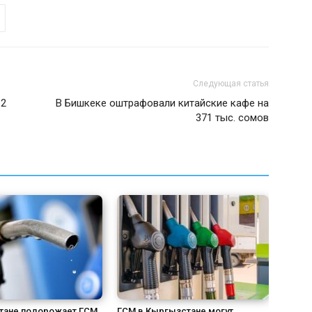
Следующая статья
 2
В Бишкеке оштрафовали китайские кафе на
371 тыс. сомов
тане подорожает ГСМ,
ГСМ в Кыргызстане могут