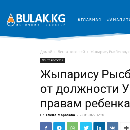
#ГЛАВНАЯ
#АНАЛИТ
Домой
Лента новостей
Жыпарису Рысбекову 
Лента новостей
Жыпарису Рысб
от должности 
правам ребенка
По
Елена Морозова
-
22.03.2022 12:30