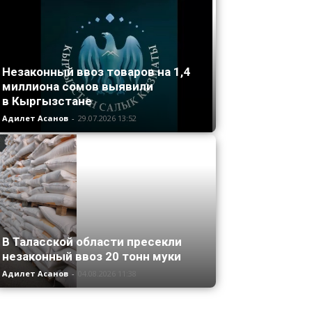
Незаконный ввоз товаров на 1,4
миллиона сомов выявили
в Кыргызстане
Адилет Асанов
-
29.07.2026 13:52
В Таласской области пресекли
незаконный ввоз 20 тонн муки
Адилет Асанов
-
04.08.2026 11:38