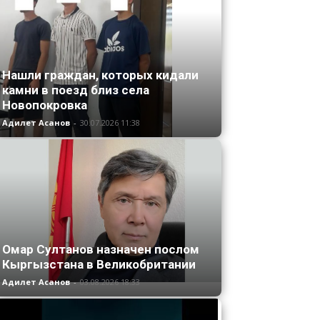
Нашли граждан, которых кидали
камни в поезд близ села
Новопокровка
Адилет Асанов
-
30.07.2026 11:38
Омар Султанов назначен послом
Кыргызстана в Великобритании
Адилет Асанов
-
03.08.2026 18:33