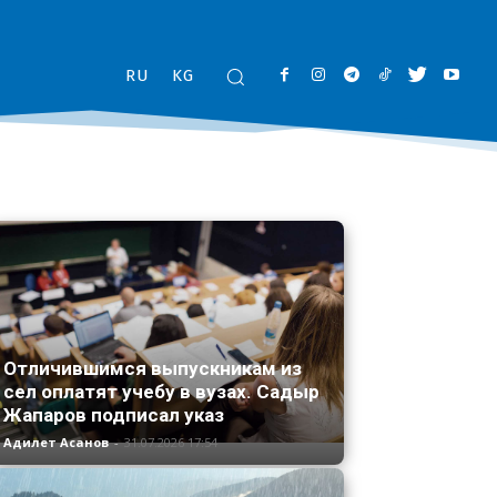
RU
KG
Отличившимся выпускникам из
сел оплатят учебу в вузах. Садыр
Жапаров подписал указ
Адилет Асанов
-
31.07.2026 17:54