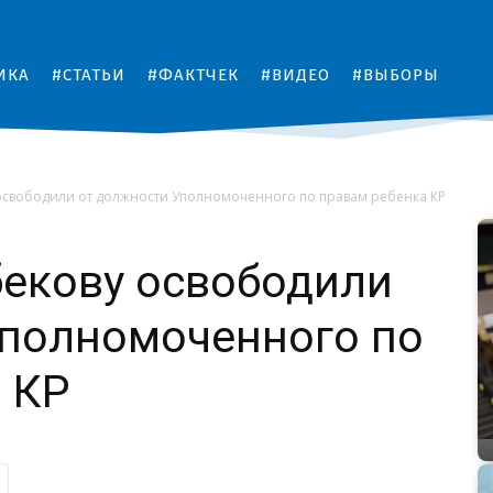
ИКА
#СТАТЬИ
#ФАКТЧЕК
#ВИДЕО
#ВЫБОРЫ
освободили от должности Уполномоченного по правам ребенка КР
екову освободили
Уполномоченного по
 КР