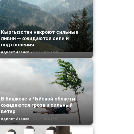
Кыргызстан накроют сильные
ливни — ожидаются сели и
подтопления
Адилет Асанов
-
03.08.2026 11:46
В Бишкеке и Чуйской области
ожидаются гроза и сильный
ветер
Адилет Асанов
-
04.08.2026 15:51