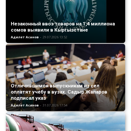
Незаконный ввоз товаров на 1,4 миллиона
сомов выявили в Кыргызстане
Адилет Асанов
-
29.07.2026 13:52
Отличившимся выпускникам из сел
оплатят учебу в вузах. Садыр Жапаров
подписал указ
Адилет Асанов
-
31.07.2026 17:54