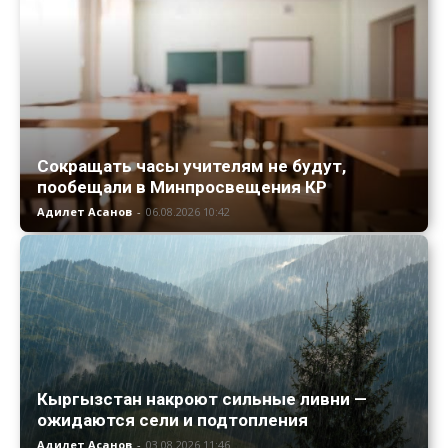
Сокращать часы учителям не будут,
пообещали в Минпросвещения КР
Адилет Асанов
-
06.08.2026 10:42
Кыргызстан накроют сильные ливни —
ожидаются сели и подтопления
Адилет Асанов
-
03.08.2026 11:46