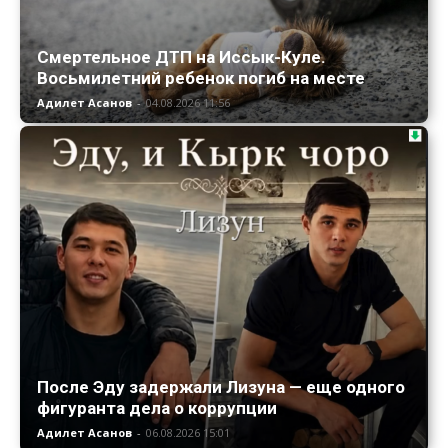
Смертельное ДТП на Иссык-Куле.
Восьмилетний ребенок погиб на месте
Адилет Асанов
-
04.08.2026 11:56
После Эду задержали Лизуна — еще одного
фигуранта дела о коррупции
Адилет Асанов
-
06.08.2026 15:01