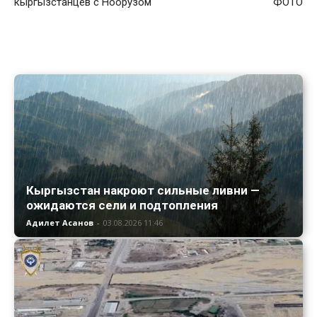
кыргызстанцев с Ноорузом
ФОТО
Кыргызстан накроют сильные ливни —
ожидаются сели и подтопления
Адилет Асанов
-
03.08.2026 11:46