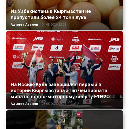
Из Узбекистана в Кыргызстан не
пропустили более 24 тонн лука
Адилет Асанов
-
04.08.2026 15:08
На Иссык-Куле завершился первый в
истории Кыргызстана этап чемпионата
мира по водно-моторному спорту F1H2O
Адилет Асанов
-
03.08.2026 09:07