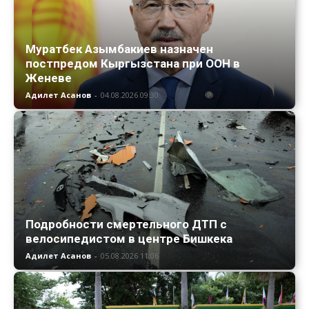
Муратбек Азымбакиев назначен
постпредом Кыргызстана при ООН в
Женеве
Адилет Асанов
-
04.08.2026 09:30
Подробности смертельного ДТП с
велосипедистом в центре Бишкека
Адилет Асанов
-
05.08.2026 11:06