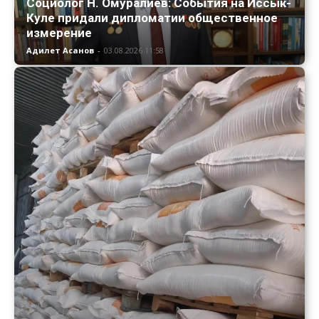
Социолог Н. Омуралиев: События на Иссык-
Куле придали дипломатии общественное
измерение
Адилет Асанов
-
03.08.2026 11:58