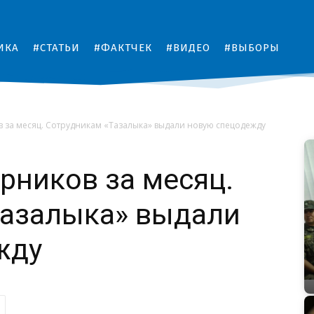
ИКА
#СТАТЬИ
#ФАКТЧЕК
#ВИДЕО
#ВЫБОРЫ
в за месяц. Сотрудникам «Тазалыка» выдали новую спецодежду
орников за месяц.
Тазалыка» выдали
жду