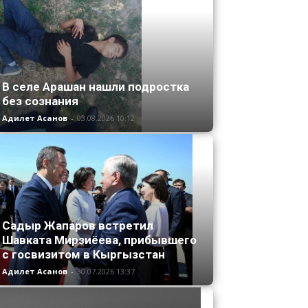
В селе Арашан нашли подростка
без сознания
Адилет Асанов
-
03.08.2026 10:12
Садыр Жапаров встретил
Шавката Мирзиёева, прибывшего
с госвизитом в Кыргызстан
Адилет Асанов
-
30.07.2026 13:37