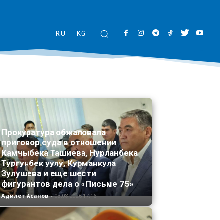
RU
KG
Прокуратура обжаловала
приговор суда в отношении
Камчыбека Ташиева, Нурланбека
Тургунбек уулу, Курманкула
Зулушева и еще шести
фигурантов дела о «Письме 75»
Адилет Асанов
-
03.08.2026 17:16