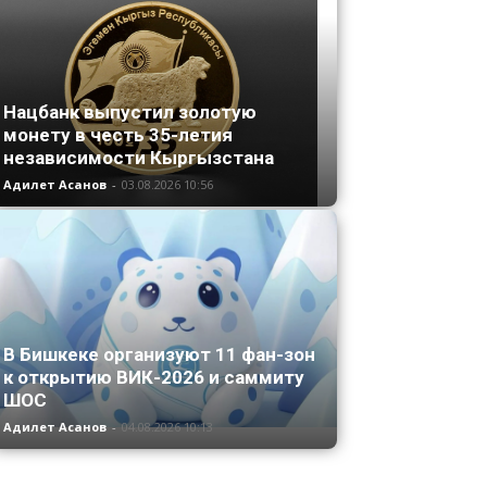
Нацбанк выпустил золотую
монету в честь 35-летия
независимости Кыргызстана
Адилет Асанов
-
03.08.2026 10:56
В Бишкеке организуют 11 фан-зон
к открытию ВИК-2026 и саммиту
ШОС
Адилет Асанов
-
04.08.2026 10:13