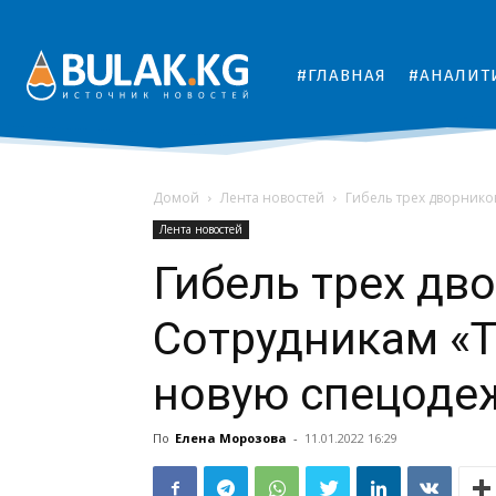
#ГЛАВНАЯ
#АНАЛИТ
Домой
Лента новостей
Гибель трех дворнико
Лента новостей
Гибель трех дв
Сотрудникам «
новую спецоде
По
Елена Морозова
-
11.01.2022 16:29