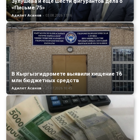
Зулушева и еще шести фигурантов дела о
«Письме 75»
Адилет Асанов
-
03.08.2026 17:16
В Кыргызгидромете выявили хищение 16
млн бюджетных средств
Адилет Асанов
-
29.07.2026 10:45