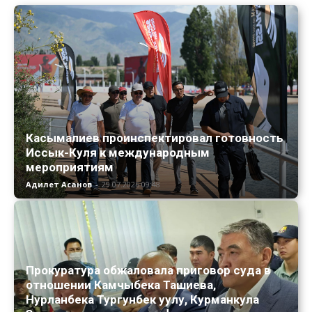
Касымалиев проинспектировал готовность
Иссык-Куля к международным
мероприятиям
Адилет Асанов
-
29.07.2026 09:48
Прокуратура обжаловала приговор суда в
отношении Камчыбека Ташиева,
Нурланбека Тургунбек уулу, Курманкула