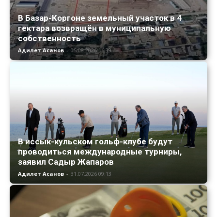
В Базар-Коргоне земельный участок в 4
гектара возвращён в муниципальную
собственность
Адилет Асанов
-
05.08.2026 16:39
В иссык-кульском гольф-клубе будут
проводиться международные турниры,
заявил Садыр Жапаров
Адилет Асанов
-
31.07.2026 09:13