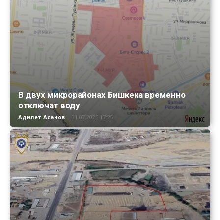
В двух микрорайонах Бишкека временно
отключат воду
Адилет Асанов
-
31.07.2026 17:25