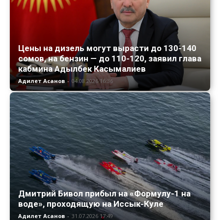
Цены на дизель могут вырасти до 130-140
сомов, на бензин — до 110-120, заявил глава
кабмина Адылбек Касымалиев
Адилет Асанов
-
04.08.2026 16:36
Дмитрий Бивол прибыл на «Формулу-1 на
воде», проходящую на Иссык-Куле
Адилет Асанов
-
31.07.2026 17:49