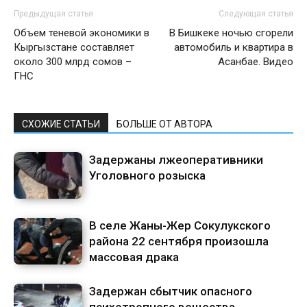
Предыдущая статья
Следующая статья
Объем теневой экономики в
В Бишкеке ночью сгорели
Кыргызстане составляет
автомобиль и квартира в
около 300 млрд сомов –
Асанбае. Видео
ГНС
СХОЖИЕ СТАТЬИ
БОЛЬШЕ ОТ АВТОРА
Задержаны лжеоперативники
Уголовного розыска
В селе Жаны-Жер Сокулукского
района 22 сентября произошла
массовая драка
Задержан сбытчик опасного
психотропного вещества