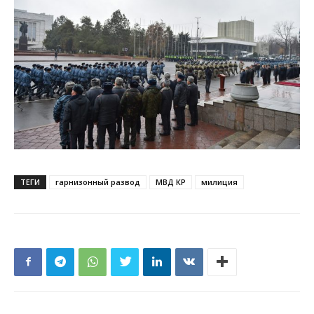
ТЕГИ
гарнизонный развод
МВД КР
милиция