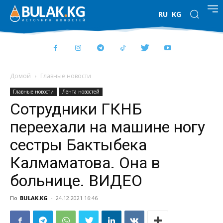
RU
KG
Домой
Главные новости
Главные новости
Лента новостей
Сотрудники ГКНБ
переехали на машине ногу
сестры Бактыбека
Калмаматова. Она в
больнице. ВИДЕО
По
BULAK.KG
-
24.12.2021 16:46