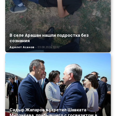
В селе Арашан нашли подростка без
сознания
Адилет Асанов
-
03.08.2026 10:12
Садыр Жапаров встретил Шавката
Мирзиёева, прибывшего с госвизитом в