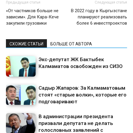
Предыдущая статья
Следующая статья
«От частников больше не
В 2022 году в Кыргызстане
зависим». Для Кара-Кече
планируют реализовать
закупили грузовики
более 6 инвестпроектов
СХОЖИЕ СТАТЬИ
БОЛЬШЕ ОТ АВТОРА
Экс-депутат ЖК Бактыбек
Калмаматов освобожден из СИЗО
Садыр Жапаров: За Калмаматовым
стоят «старые волки», которые его
подговаривают
В администрации президента
призвали депутата не делать
голословных заявлений с