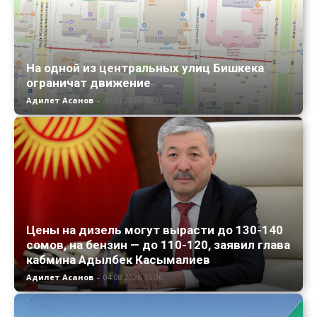
На одной из центральных улиц Бишкека
ограничат движение
Адилет Асанов
-
30.07.2026 10:23
Цены на дизель могут вырасти до 130-140
сомов, на бензин — до 110-120, заявил глава
кабмина Адылбек Касымалиев
Адилет Асанов
-
04.08.2026 16:36