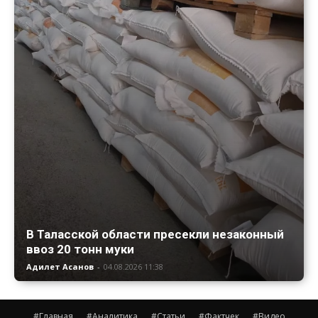
В Таласской области пресекли незаконный
ввоз 20 тонн муки
Адилет Асанов
-
04.08.2026 11:38
#Главная
#Аналитика
#Статьи
#Фактчек
#Видео