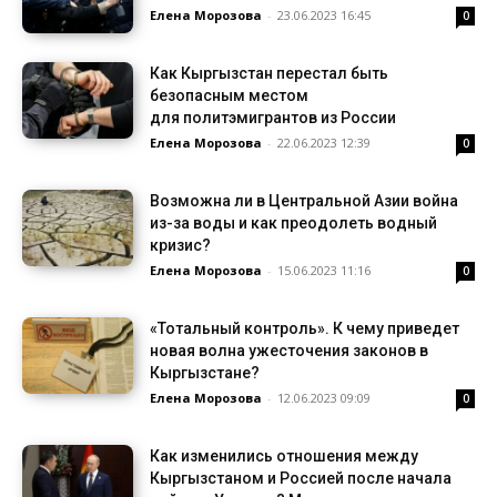
Елена Морозова
-
23.06.2023 16:45
0
Как Кыргызстан перестал быть
безопасным местом
для политэмигрантов из России
Елена Морозова
-
22.06.2023 12:39
0
Возможна ли в Центральной Азии война
из-за воды и как преодолеть водный
кризис?
Елена Морозова
-
15.06.2023 11:16
0
«Тотальный контроль». К чему приведет
новая волна ужесточения законов в
Кыргызстане?
Елена Морозова
-
12.06.2023 09:09
0
Как изменились отношения между
Кыргызстаном и Россией после начала