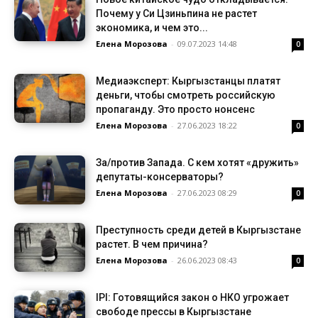
Почему у Си Цзиньпина не растет
экономика, и чем это...
Елена Морозова
-
09.07.2023 14:48
0
Медиаэксперт: Кыргызстанцы платят
деньги, чтобы смотреть российскую
пропаганду. Это просто нонсенс
Елена Морозова
-
27.06.2023 18:22
0
За/против Запада. С кем хотят «дружить»
депутаты-консерваторы?
Елена Морозова
-
27.06.2023 08:29
0
Преступность среди детей в Кыргызстане
растет. В чем причина?
Елена Морозова
-
26.06.2023 08:43
0
IPI: Готовящийся закон о НКО угрожает
свободе прессы в Кыргызстане