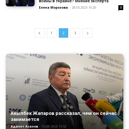
войны в Украине? Мнение эксперта
Елена Морозова
-
28.05.2023 10:20
0
1
2
3
Акылбек Жапаров рассказал, чем он сейчас
занимается
Адилет Асанов
-
05.08.2026 15:53