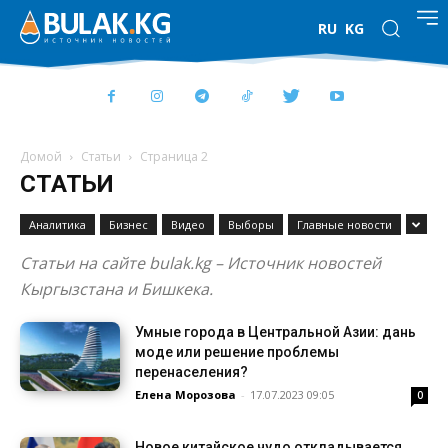
RU
KG
Домой
Статьи
Страница 2
СТАТЬИ
Аналитика
Бизнес
Видео
Выборы
Главные новости
Статьи на сайте bulak.kg – Источник новостей
Кыргызстана и Бишкека.
Умные города в Центральной Азии: дань
моде или решение проблемы
перенаселения?
Елена Морозова
-
17.07.2023 09:05
0
Новое китайское чудо откладывается.