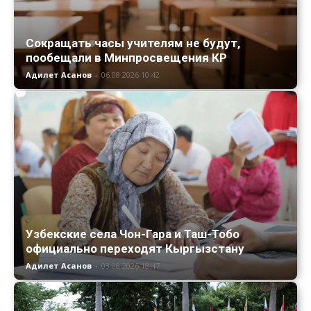
Сокращать часы учителям не будут,
пообещали в Минпросвещения КР
Адилет Асанов
-
06.08.2026 10:42
Узбекские села Чон-Гара и Таш-Тобо
официально переходят Кыргызстану
Адилет Асанов
-
03.08.2026 18:47